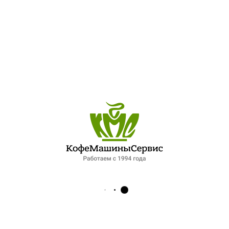
ПОСЛЕДНИЕ ЗАПИСИ
ОБЗОР ПЕТЕРБУРГСКОГО РЫНКА ОБЩЕПИТА: ПАДЕНИЕ СПРОСА И НОВЫЕ ФОРМАТЫ РАБОТЫ. ИНТЕРВЬЮ ДЛЯ ФОНТАНКИ
ЛУЧШИЙ ШЕФ-ПОВАР ПЕТЕРБУРГСКОЙ КУХНИ
XIV МЕЖДУНАРОДНЫЙ ГАЗОВЫЙ ФОРУМ 2025