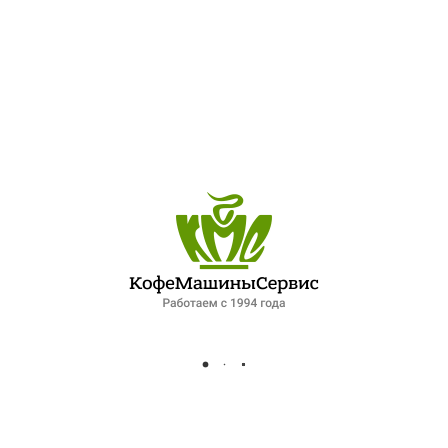
ПОСЛЕДНИЕ ЗАПИСИ
ОБЗОР ПЕТЕРБУРГСКОГО РЫНКА ОБЩЕПИТА: ПАДЕНИЕ СПРОСА И НОВЫЕ ФОРМАТЫ РАБОТЫ. ИНТЕРВЬЮ ДЛЯ ФОНТАНКИ
ЛУЧШИЙ ШЕФ-ПОВАР ПЕТЕРБУРГСКОЙ КУХНИ
XIV МЕЖДУНАРОДНЫЙ ГАЗОВЫЙ ФОРУМ 2025