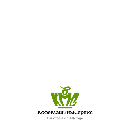
kofemashina-
expression-07-2-group-
avtomat
0
ПОСЛЕДНИЕ ЗАПИСИ
ОБЗОР ПЕТЕРБУРГСКОГО РЫНКА ОБЩЕПИТА: ПАДЕНИЕ СПРОСА И НОВЫЕ ФОРМАТЫ РАБОТЫ. ИНТЕРВЬЮ ДЛЯ ФОНТАНКИ