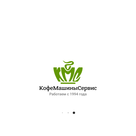
ПОСЛЕДНИЕ ЗАПИСИ
ОБЗОР ПЕТЕРБУРГСКОГО РЫНКА ОБЩЕПИТА: ПАДЕНИЕ СПРОСА И НОВЫЕ ФОРМАТЫ РАБОТЫ. ИНТЕРВЬЮ ДЛЯ ФОНТАНКИ
ЛУЧШИЙ ШЕФ-ПОВАР ПЕТЕРБУРГСКОЙ КУХНИ
XIV МЕЖДУНАРОДНЫЙ ГАЗОВЫЙ ФОРУМ 2025