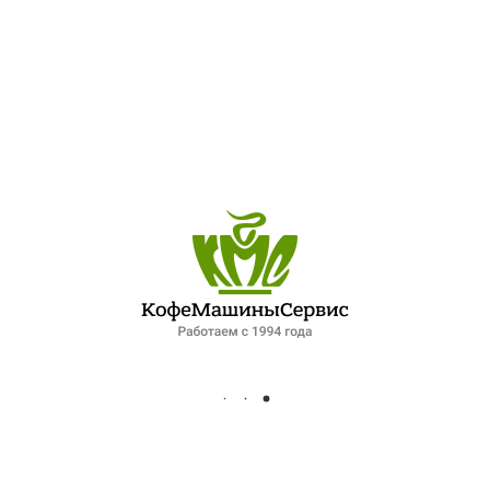
ПОСЛЕДНИЕ ЗАПИСИ
ОБЗОР ПЕТЕРБУРГСКОГО РЫНКА ОБЩЕПИТА: ПАДЕНИЕ СПРОСА И НОВЫЕ ФОРМАТЫ РАБОТЫ. ИНТЕРВЬЮ ДЛЯ ФОНТАНКИ
ЛУЧШИЙ ШЕФ-ПОВАР ПЕТЕРБУРГСКОЙ КУХНИ
XIV МЕЖДУНАРОДНЫЙ ГАЗОВЫЙ ФОРУМ 2025