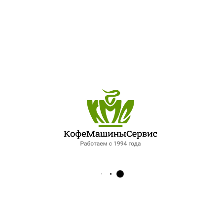
ПОСЛЕДНИЕ ЗАПИСИ
ОБЗОР ПЕТЕРБУРГСКОГО РЫНКА ОБЩЕПИТА: ПАДЕНИЕ СПРОСА И НОВЫЕ ФОРМАТЫ РАБОТЫ. ИНТЕРВЬЮ ДЛЯ ФОНТАНКИ
ЛУЧШИЙ ШЕФ-ПОВАР ПЕТЕРБУРГСКОЙ КУХНИ
XIV МЕЖДУНАРОДНЫЙ ГАЗОВЫЙ ФОРУМ 2025