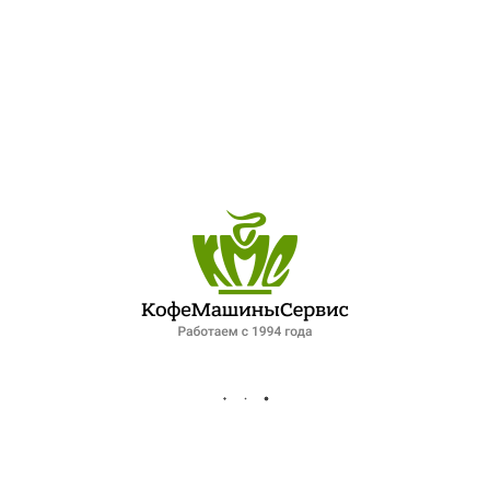
ПОСЛЕДНИЕ ЗАПИСИ
ОБЗОР ПЕТЕРБУРГСКОГО РЫНКА ОБЩЕПИТА: ПАДЕНИЕ СПРОСА И НОВЫЕ ФОРМАТЫ РАБОТЫ. ИНТЕРВЬЮ ДЛЯ ФОНТАНКИ
ЛУЧШИЙ ШЕФ-ПОВАР ПЕТЕРБУРГСКОЙ КУХНИ
XIV МЕЖДУНАРОДНЫЙ ГАЗОВЫЙ ФОРУМ 2025