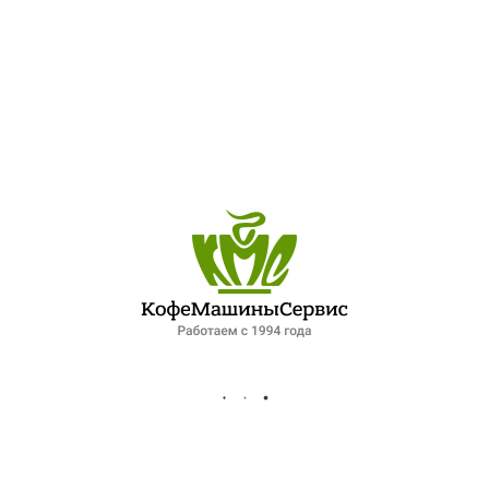
ПОСЛЕДНИЕ ЗАПИСИ
ОБЗОР ПЕТЕРБУРГСКОГО РЫНКА ОБЩЕПИТА: ПАДЕНИЕ СПРОСА И НОВЫЕ ФОРМАТЫ РАБОТЫ. ИНТЕРВЬЮ ДЛЯ ФОНТАНКИ
ЛУЧШИЙ ШЕФ-ПОВАР ПЕТЕРБУРГСКОЙ КУХНИ
XIV МЕЖДУНАРОДНЫЙ ГАЗОВЫЙ ФОРУМ 2025