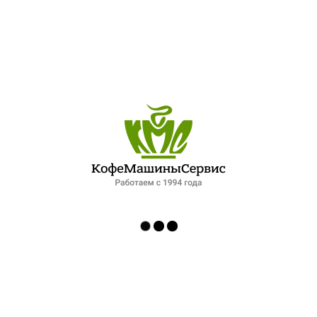
ПОСЛЕДНИЕ ЗАПИСИ
ОБЗОР ПЕТЕРБУРГСКОГО РЫНКА ОБЩЕПИТА: ПАДЕНИЕ СПРОСА И НОВЫЕ ФОРМАТЫ РАБОТЫ. ИНТЕРВЬЮ ДЛЯ ФОНТАНКИ
ЛУЧШИЙ ШЕФ-ПОВАР ПЕТЕРБУРГСКОЙ КУХНИ
XIV МЕЖДУНАРОДНЫЙ ГАЗОВЫЙ ФОРУМ 2025