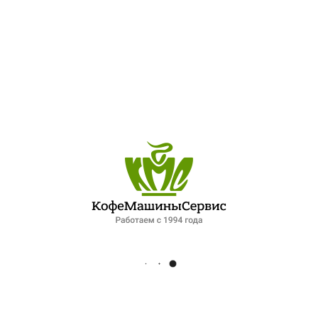
ПОСЛЕДНИЕ ЗАПИСИ
ОБЗОР ПЕТЕРБУРГСКОГО РЫНКА ОБЩЕПИТА: ПАДЕНИЕ СПРОСА И НОВЫЕ ФОРМАТЫ РАБОТЫ. ИНТЕРВЬЮ ДЛЯ ФОНТАНКИ
ЛУЧШИЙ ШЕФ-ПОВАР ПЕТЕРБУРГСКОЙ КУХНИ
XIV МЕЖДУНАРОДНЫЙ ГАЗОВЫЙ ФОРУМ 2025