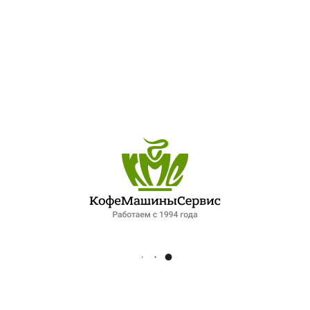
ПОСЛЕДНИЕ ЗАПИСИ
ОБЗОР ПЕТЕРБУРГСКОГО РЫНКА ОБЩЕПИТА: ПАДЕНИЕ СПРОСА И НОВЫЕ ФОРМАТЫ РАБОТЫ. ИНТЕРВЬЮ ДЛЯ ФОНТАНКИ
ЛУЧШИЙ ШЕФ-ПОВАР ПЕТЕРБУРГСКОЙ КУХНИ
XIV МЕЖДУНАРОДНЫЙ ГАЗОВЫЙ ФОРУМ 2025